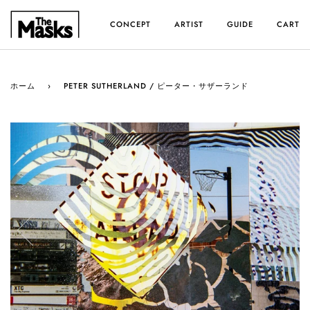
ス
キ
CONCEPT
ARTIST
GUIDE
CART
ッ
プ
す
る
ホーム
›
PETER SUTHERLAND / ピーター・サザーランド