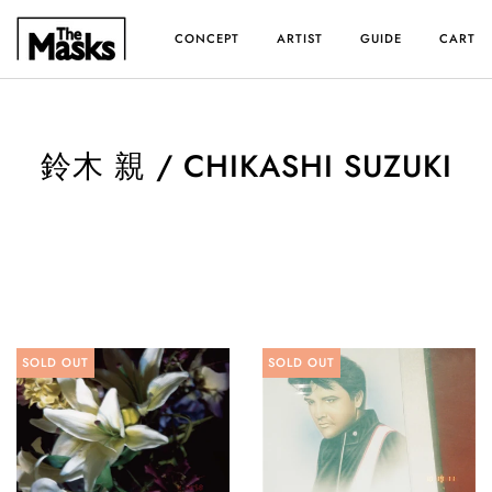
ス
キ
CONCEPT
ARTIST
GUIDE
CART
ッ
プ
す
る
鈴木 親 / CHIKASHI SUZUKI
SOLD OUT
SOLD OUT