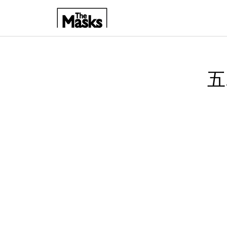
ス
キ
ッ
プ
す
る
五