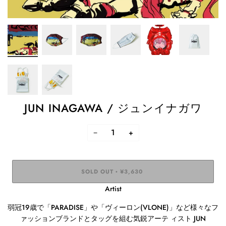
JUN INAGAWA / ジュンイナガワ
−
+
SOLD OUT
¥3,630
•
Artist
弱冠
19
歳で「
PARADISE
」や「ヴィーロン
(VLONE)
」など様々なフ
ァッションブランドとタッグを組む気鋭アーテ ィスト
JUN