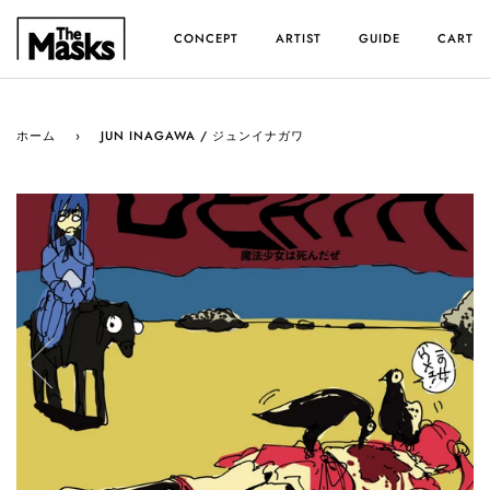
ス
キ
CONCEPT
ARTIST
GUIDE
CART
ッ
プ
す
る
ホーム
›
JUN INAGAWA / ジュンイナガワ