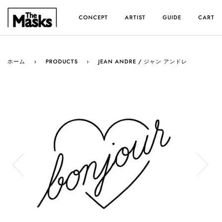
ス
キ
CONCEPT
ARTIST
GUIDE
CART
ッ
プ
す
る
ホーム
›
PRODUCTS
›
JEAN ANDRE / ジャン アンドレ