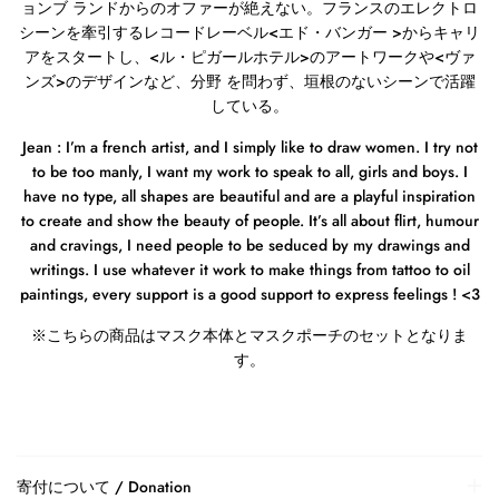
ョンブ ランドからのオファーが絶えない。フランスのエレクトロ
シーンを牽引するレコードレーベル
<
エド・バンガー
>
からキャリ
アをスタートし、
<
ル・ピガールホテル
>
のアートワークや
<
ヴァ
ンズ
>
のデザインなど、分野 を問わず、垣根のないシーンで活躍
している。
Jean : I’m a french artist, and I simply like to draw women. I try not
to be too manly, I want my work to speak to all, girls and boys. I
have no type, all shapes are beautiful and are a playful inspiration
to create and show the beauty of people. It’s all about flirt, humour
and cravings, I need people to be seduced by my drawings and
writings. I use whatever it work to make things from tattoo to oil
paintings, every support is a good support to express feelings ! <3
※
こちらの商品はマスク本体とマスクポーチのセットとなりま
す。
寄付について / Donation