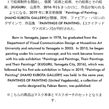
トで絵画制作を開始し、個展「絵画と絵画、その絵画とその絵
画」
(KUGURU
、 山形市、
2016
年
)
をきっかけに、作品が知られる
ようになる。
2019
年に東京初個展「
Paintings of Painting
」
(MAHO KUBOTA GALLERY)
が開催。同年、ファビアン・バロンの
デザインで、作品集 『
PAINTINGS OF PAINTING
』
(
ユナイテッド
ヴァガボンズ
)
が刊行された。
Born in Yamagata, Japan in 1978, he graduated from the
Department of Visual Communication Design at Musashino Art
University and returned to Yamagata in 2005. In 2013, he began
painting under his current concept, and his work became known
with his solo exhibition "Paintings and Paintings, Their Paintings
and Their Paintings" (KUGURU, Yamagata City, 2016), which was
followed by his first solo exhibition in Tokyo in 2019, "Paintings of
Painting" (MAHO KUBOTA GALLERY) was held. In the same year,
PAINTINGS OF PAINTING (United Vagabonds), a collection of
works designed by Fabian Baron, was published.
※
こちらの商品はマスク本体とマスクポーチのセットとなりま
す。