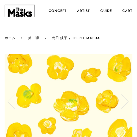
ス
キ
CONCEPT
ARTIST
GUIDE
CART
ッ
プ
す
る
ホーム
›
第二弾
›
武田 鉄平 / TEPPEI TAKEDA