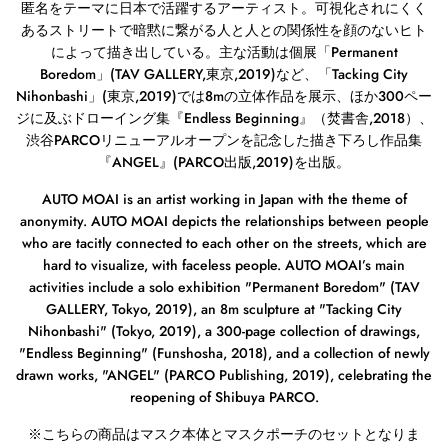
匿名をテーマに日本で活躍するアーティスト。可視化されにくく
あるストリートで暗黙に繋がる人と人との関係性を顔のないヒト
によって描き出している。主な活動は個展「
Permanent
Boredom
」
(TAV GALLERY,
東京
,2019)
など、「
Tacking City
Nihonbashi
」
(
東京
,2019)
では
8m
の立体作品を展示、ほか
300
ペー
ジに及ぶドローイング集『
Endless Beginning
』（焚書舎
,2018
）、
渋谷
PARCO
リニューアルオープンを記念した描き下ろし作品集
『
ANGEL
』
(PARCO
出版
,2019)
を出版。
AUTO MOAI is an artist working in Japan with the theme of
anonymity. AUTO MOAI depicts the relationships between people
who are tacitly connected to each other on the streets, which are
hard to visualize, with faceless people. AUTO MOAI’s main
activities include a solo exhibition "Permanent Boredom" (TAV
GALLERY, Tokyo, 2019), an 8m sculpture at "Tacking City
Nihonbashi" (Tokyo, 2019), a 300-page collection of drawings,
"Endless Beginning" (Funshosha, 2018), and a collection of newly
drawn works, "ANGEL" (PARCO Publishing, 2019), celebrating the
reopening of Shibuya PARCO.
※
こちらの商品はマスク本体とマスクポーチのセットとなりま